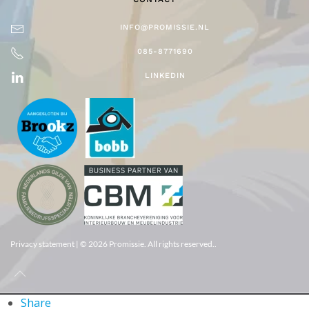
INFO@PROMISSIE.NL
085-8771690
LINKEDIN
Privacy statement
| ©
2026
Promissie. All rights reserved..
Share