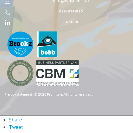
INFO@PROMISSIE.NL
085-8771690
LINKEDIN
Privacy statement
| ©
2026
Promissie. All rights reserved..
Share
Tweet