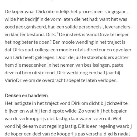
De koper waar Dirk uiteindelijk het proces mee is ingegaan,
wilde het bedrijf in de vorm laten die het had: want het was
goed georganiseerd, had een solide personeels-, leveranciers-
en klantenbestand. Dirk: “De insteek is VarioDrive te helpen
het nog beter te doen.” Een mooie wending in het traject is
dat Dirks oud-collega een mooie rol als directeur en opvolger
van Dirk heeft gekregen. Door de juiste stakeholders achter
hem die meedenken in het nemen van beslissingen, paste
deze rol hem uitstekend. Dirk werkt nog een half jaar bij
VarioDrive om de overdracht soepel te laten verlopen.
Denken en handelen
Het lastigste in het traject vond Dirk om dicht bij zichzelf te
blijven en wat hij ten diepste wilde. Zo vond hij het bepalen
van de verkoopprijs niet lastig, daar waren ze zo uit. Wel
vond hij de earn out regeling lastig. Dit is een regeling waarbij
de koper een deel van de koopprijs pas verschuldigd is nadat