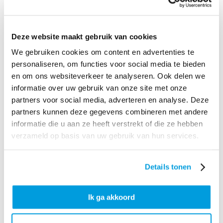
niet van hun business. Uiteindelijk komen bij een
bedrijfsovername zoveel zaken aan bod, die je van tevoren
niet gerealiseerd hebt, dan merk je wel dat het professionals
Deze website maakt gebruik van cookies
zijn. Maar ze hebben mijn kennis en kunde van mijn vak ook
We gebruiken cookies om content en advertenties te
nodig. Zo vul je elkaar goed aan.”
personaliseren, om functies voor social media te bieden
en om ons websiteverkeer te analyseren. Ook delen we
informatie over uw gebruik van onze site met onze
partners voor social media, adverteren en analyse. Deze
partners kunnen deze gegevens combineren met andere
informatie die u aan ze heeft verstrekt of die ze hebben
verzameld op basis van uw gebruik van hun services.
Details tonen
Ik ga akkoord