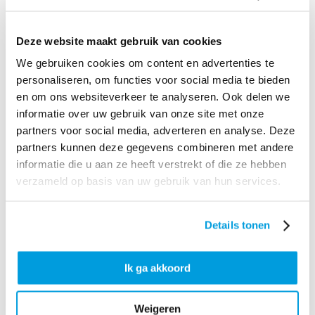
fijn dat Adriaan beide partijen tot dat punt heeft kunnen
begeleiden, maar toen werd het tijd dat zij een eigen adviseur
Deze website maakt gebruik van cookies
zochten ‘’Helaas bleek deze adviseur erg gericht op de
zakelijke kant en weinig oog te hebben voor het menselijke
We gebruiken cookies om content en advertenties te
aspect’’, vertelt Jan-Willem. ‘’Dit maakte het proces lastig,
personaliseren, om functies voor social media te bieden
omdat je tegelijk aan tafel zit met medewerkers waar je al 20
en om ons websiteverkeer te analyseren. Ook delen we
jaar mee samenwerkt en die je buiten de onderhandelingen
informatie over uw gebruik van onze site met onze
partners voor social media, adverteren en analyse. Deze
ook op de werkvloer tegenkomt.’’
partners kunnen deze gegevens combineren met andere
Met vertrouwen de toekomst in
informatie die u aan ze heeft verstrekt of die ze hebben
‘’Uiteindelijk zijn we tot een passende overeenkomst
verzameld op basis van uw gebruik van hun services.
gekomen, en bouwen de twee heren nu verder met de
plannen die we eerder gezamenlijk hebben bedacht. Dat is
Details tonen
mooi om te zien’’, geeft Jan-Willem aan.
Intussen heeft hij zijn eerste doel na de verkoop kunnen
Ik ga akkoord
realiseren: meer rust voor zichzelf en meer aandacht voor het
gezin. Maar dat wil niet zeggen dat hij stil blijft zitten.
Weigeren