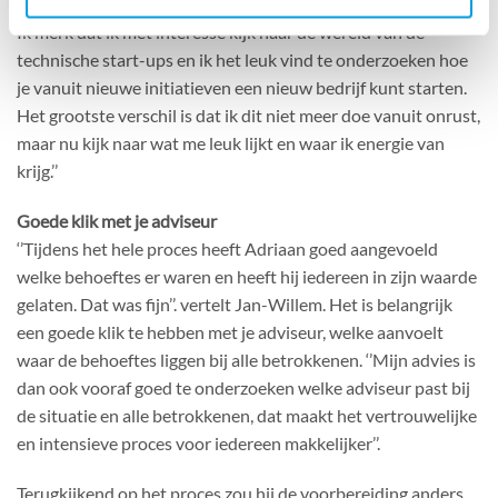
‘‘Zakelijk gezien weet ik nog niet precies waar ik uit ga komen.
Ik merk dat ik met interesse kijk naar de wereld van de
technische start-ups en ik het leuk vind te onderzoeken hoe
je vanuit nieuwe initiatieven een nieuw bedrijf kunt starten.
Het grootste verschil is dat ik dit niet meer doe vanuit onrust,
maar nu kijk naar wat me leuk lijkt en waar ik energie van
krijg.’’
Goede klik met je adviseur
‘’Tijdens het hele proces heeft Adriaan goed aangevoeld
welke behoeftes er waren en heeft hij iedereen in zijn waarde
gelaten. Dat was fijn’’. vertelt Jan-Willem. Het is belangrijk
een goede klik te hebben met je adviseur, welke aanvoelt
waar de behoeftes liggen bij alle betrokkenen. ‘’Mijn advies is
dan ook vooraf goed te onderzoeken welke adviseur past bij
de situatie en alle betrokkenen, dat maakt het vertrouwelijke
en intensieve proces voor iedereen makkelijker’’.
Terugkijkend op het proces zou hij de voorbereiding anders