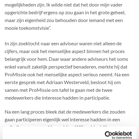
mogelijkheden zijn. Ik wilde niet dat het door mijn vader
opgerichte bedrijf ergens op zou gaan in het grote geheel,
maar zijn eigenheid zou behouden door iemand met een
mooie toekomstvisie’’.
In zijn zoektocht naar een adviseur waren niet alleen de
cijfers, maar ook het menselijke aspect binnen het proces
belangrijk voor hem. Daar waar andere adviseurs het soms
enkel vanuit zakelijk perspectief benaderen, merkte hij dat
ProMissie ook het menselijke aspect serieus neemt. Na een
eerste gesprek met Adriaan Westerveld, besloot hij om
samen met ProMissie om tafel te gaan met de twee
medewerkers die interesse hadden in participatie.
Na een lang proces bleek dat de medewerkers die zouden
gaan participeren eigenlijk wel interesse hadden in een
volledige overname. Hoewel Jan-Willem hier blij mee was,
zorgde dit ook voor een flinke wending in het proces. Het was