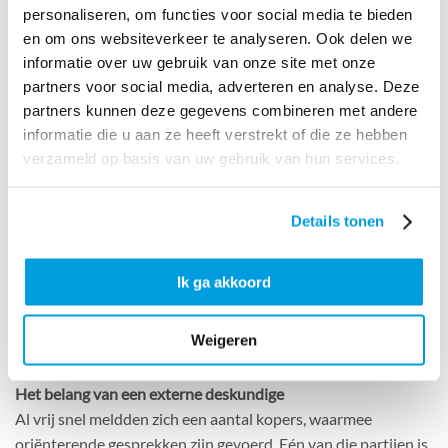
Rust in het proces
personaliseren, om functies voor social media te bieden
“Eén van de aandeelhouders kende Piet Spruijtenburg en
en om ons websiteverkeer te analyseren. Ook delen we
heeft hem bij ons geïntroduceerd. Die stap bracht veel rust.
informatie over uw gebruik van onze site met onze
Je weet namelijk niet wat er op je af komt als je aan het begin
partners voor social media, adverteren en analyse. Deze
staat van een verkooptraject.” Samen met collega Robert de
partners kunnen deze gegevens combineren met andere
Vries is Piet dit traject met de aandeelhouders aangegaan.
informatie die u aan ze heeft verstrekt of die ze hebben
verzameld op basis van uw gebruik van hun services.
Arnoud: “We zijn eerst een avond met elkaar gaan zitten en
hebben in alle openheid de verschillende belangen in kaart
Details tonen
gebracht. Piet en Robert stelden ons de juiste vragen om dit
in beeld te brengen. Ze behartigden de belangen van ons alle
drie. Ik heb geen moment het gevoel gehad dat ik minder de
Ik ga akkoord
aandacht kreeg dan de andere twee. De persoonlijke
aandacht die ze gaven aan mij, maar ook aan ons drieën als
Weigeren
aandeelhouders vond ik écht de kracht van ProMissie.”
Het belang van een externe deskundige
Al vrij snel meldden zich een aantal kopers, waarmee
oriënterende gesprekken zijn gevoerd. Eén van die partijen is