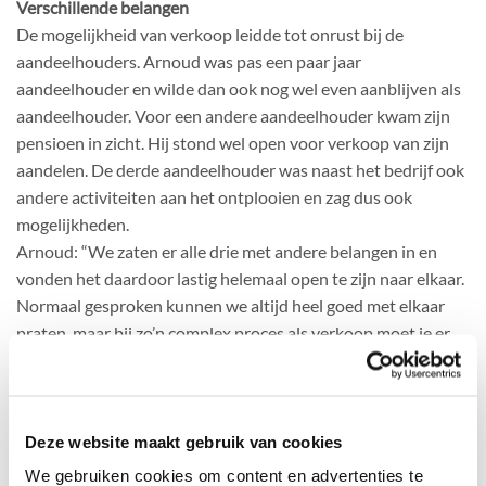
Verschillende belangen
De mogelijkheid van verkoop leidde tot onrust bij de
aandeelhouders. Arnoud was pas een paar jaar
aandeelhouder en wilde dan ook nog wel even aanblijven als
aandeelhouder. Voor een andere aandeelhouder kwam zijn
pensioen in zicht. Hij stond wel open voor verkoop van zijn
aandelen. De derde aandeelhouder was naast het bedrijf ook
andere activiteiten aan het ontplooien en zag dus ook
mogelijkheden.
Arnoud: “We zaten er alle drie met andere belangen in en
vonden het daardoor lastig helemaal open te zijn naar elkaar.
Normaal gesproken kunnen we altijd heel goed met elkaar
praten, maar bij zo’n complex proces als verkoop moet je er
eigenlijk een onafhankelijke, professionele partij bij
betrekken. Dergelijke onrust is ook niet goed voor het bedrijf
zelf. Er komt veel emotie bij kijken, het houdt iedereen bezig
en geeft onzekerheid.”
Deze website maakt gebruik van cookies
We gebruiken cookies om content en advertenties te