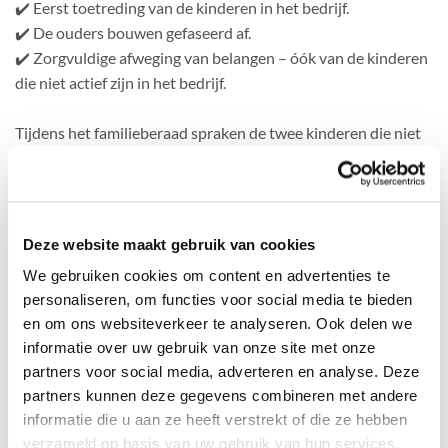
✔️ Eerst toetreding van de kinderen in het bedrijf.
✔️ De ouders bouwen gefaseerd af.
✔️ Zorgvuldige afweging van belangen – óók van de kinderen
die niet actief zijn in het bedrijf.
Tijdens het familieberaad spraken de twee kinderen die niet
actief zijn binnen het bedrijf uit dat zij wél graag betrokken
wilden blijven – ze zijn immers trots op het bedrijf en weten
graag wat er speelt.
Deze website maakt gebruik van cookies
Eén van de drie actieve kinderen binnen het bedrijf is
We gebruiken cookies om content en advertenties te
inmiddels onderdeel van de directie. De andere twee
personaliseren, om functies voor social media te bieden
kinderen hebben rollen gekregen die aansluiten bij hún
en om ons websiteverkeer te analyseren. Ook delen we
talenten. De kinderen buiten het bedrijf blijven betrokken via
informatie over uw gebruik van onze site met onze
het familieberaad.
partners voor social media, adverteren en analyse. Deze
partners kunnen deze gegevens combineren met andere
De komende periode zullen we het directieteam blijven
informatie die u aan ze heeft verstrekt of die ze hebben
begeleiden.
verzameld op basis van uw gebruik van hun services.