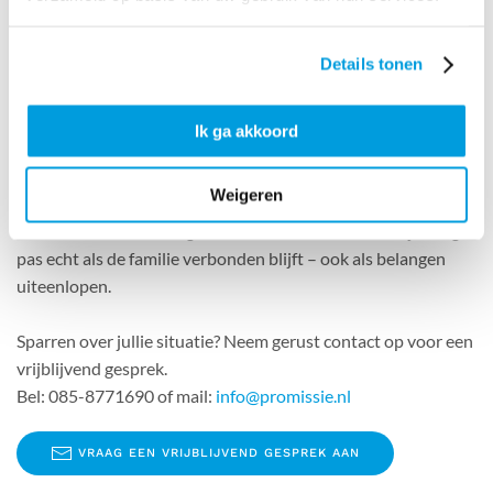
✔ Wat is goed voor het bedrijf?
✔ Wat is goed voor de familie?
Details tonen
✔ Wat is goed voor ieder individu?
Het is mooi om te zien hoe ieder nu zijn plek heeft gevonden
Ik ga akkoord
en er gezamenlijk – met vertrouwen – naar de toekomst kan
worden gekeken. En de kern waar het echt om draait? Dat
Weigeren
iedereen zich gezien en gehoord voelt, dat er ruimte is voor
ieders talent én ieders gevoel. Want een familiebedrijf slaagt
pas echt als de familie verbonden blijft – ook als belangen
uiteenlopen.
Sparren over jullie situatie? Neem gerust contact op voor een
vrijblijvend gesprek.
Bel: 085-8771690 of mail:
info@promissie.nl
VRAAG EEN VRIJBLIJVEND GESPREK AAN