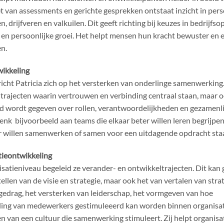
t van assessments en gerichte gesprekken ontstaat inzicht in pers
n, drijfveren en valkuilen. Dit geeft richting bij keuzes in bedrijfs
en persoonlijke groei. Het helpt mensen hun kracht bewuster en e
en.
ikkeling
richt Patricia zich op het versterken van onderlinge samenwerking.
 trajecten waarin vertrouwen en verbinding centraal staan, maar 
d wordt gegeven over rollen, verantwoordelijkheden en gezamenli
enk bijvoorbeeld aan teams die elkaar beter willen leren begrijpe
 willen samenwerken of samen voor een uitdagende opdracht sta
tieontwikkeling
satieniveau begeleid ze verander- en ontwikkeltrajecten. Dit kan
tellen van de visie en strategie, maar ook het van vertalen van stra
gedrag, het versterken van leiderschap, het vormgeven van hoe
ing van medewerkers gestimuleeerd kan worden binnen organisati
 van een cultuur die samenwerking stimuleert. Zij helpt organisa