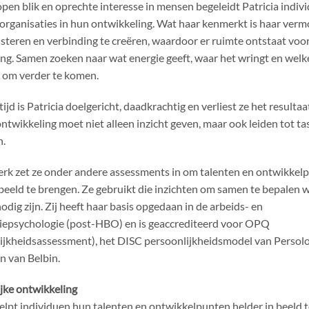
pen blik en oprechte interesse in mensen begeleidt Patricia indiv
organisaties in hun ontwikkeling. Wat haar kenmerkt is haar ver
uisteren en verbinding te creëren, waardoor er ruimte ontstaat voor
ng. Samen zoeken naar wat energie geeft, waar het wringt en wel
n om verder te komen.
tijd is Patricia doelgericht, daadkrachtig en verliest ze het resultaat
ontwikkeling moet niet alleen inzicht geven, maar ook leiden tot ta
n.
erk zet ze onder andere assessments in om talenten en ontwikkel
 beeld te brengen. Ze gebruikt die inzichten om samen te bepalen 
odig zijn. Zij heeft haar basis opgedaan in de arbeids- en
iepsychologie (post-HBO) en is geaccrediteerd voor OPQ
ijkheidsassessment), het DISC persoonlijkheidsmodel van Persol
n van Belbin.
jke ontwikkeling
helpt individuen hun talenten en ontwikkelpunten helder in beeld te