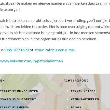
zichtbaar te maken en nieuwe manieren van werken duurzaam in 
ie te borgen.
ak is betrokken en praktisch: zij creëert verbinding, geeft eerlijke
at inzichten leiden tot acties. Het is haar overtuiging dat ontwikk
devol is als het voelbaar is in de praktijk – in hoe mensen samenwe
 functioneren en in hoe organisaties hun doelen bereiken.
Bel
085-8771690
of
stuur Patricia een e-mail
www.linkedin.com/in/patriciahofman
GEN
ACHTERGROND
STRAAT 92 BUNSCHOTEN
PRAKTIJKCASES
ONSWEG 35 SLIEDRECHT
KENNISARTIKELEN
STRAAT 52 RHENEN
BLOGS