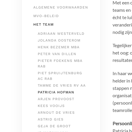
Met een o
ALGEMENE VOORWAARDEN
teams en 
MVO-BELEID
écht te l
veranderi
HET TEAM
nodig zij
ADRIAAN WESTERVELD
JOLANDA OOSTEROM
Tegelijker
HENK BEZEMER MBA
het oog: 
PETER VAN DILLEN
resultate
PIETER FOEKENS MBA
RAB
In haar w
PIET SPRUIJTENBURG
AC RAB
helder in
TAMME DE VRIES RV AA
stappen n
PATRICIA HOFMAN
organisat
ARJEN PROVOOST
(persoonl
KEES VOOIJS
teamrolle
ARNOUT DE VRIES
ASTRID GIES
Persoonli
GEJA DE GROOT
Patricia 