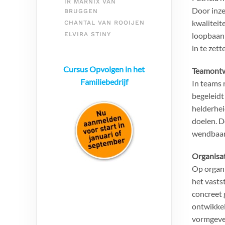
IR MARNIX VAN
Door inze
BRUGGEN
kwaliteite
CHANTAL VAN ROOIJEN
ELVIRA STINY
loopbaan 
in te zett
Cursus Opvolgen in het
Teamontw
Familiebedrijf
In teams 
begeleidt
helderhei
doelen. D
wendbaar
Organisa
Op organi
het vasts
concreet 
ontwikkel
vormgeven