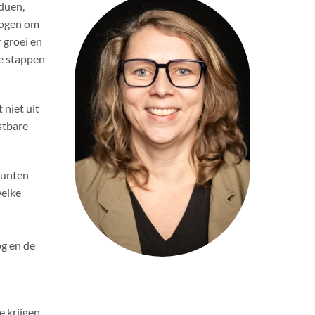
iduen,
mogen om
 groei en
ke stappen
 niet uit
stbare
punten
welke
og en de
 krijgen.