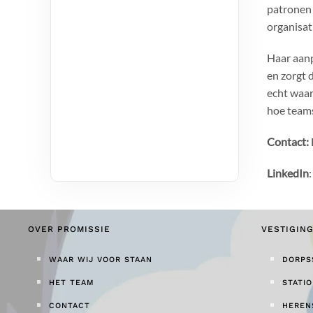
patronen 
organisat
Haar aanp
en zorgt d
echt waar
hoe teams
Contact:
LinkedIn
:
OVER PROMISSIE
VESTIGIN
WAAR WIJ VOOR STAAN
DORPS
HET TEAM
STATI
CONTACT
HEREN