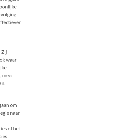
oonlijke
opvolging
ffectiever
 Zij
ook waar
jke
n, meer
an.
 gaan om
tegie naar
es of het
ties