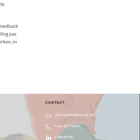
de
 feedback
eling pas
rken, in
CONTACT
INFO@PROMISSIE.NL
085-8771690
LINKEDIN